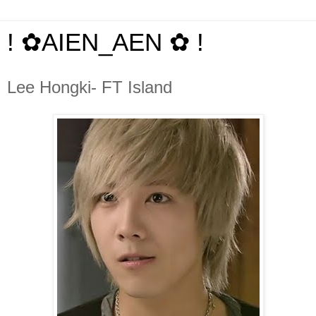
! ✿AIEN_AEN ✿ !
Lee Hongki- FT Island