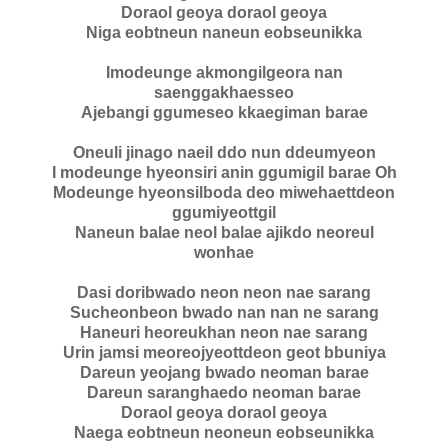
Doraol geoya doraol geoya
Niga eobtneun naneun eobseunikka
Imodeunge akmongilgeora nan
saenggakhaesseo
Ajebangi ggumeseo kkaegiman barae
Oneuli jinago naeil ddo nun ddeumyeon
I modeunge hyeonsiri anin ggumigil barae Oh
Modeunge hyeonsilboda deo miwehaettdeon
ggumiyeottgil
Naneun balae neol balae ajikdo neoreul
wonhae
Dasi doribwado neon neon nae sarang
Sucheonbeon bwado nan nan ne sarang
Haneuri heoreukhan neon nae sarang
Urin jamsi meoreojyeottdeon geot bbuniya
Dareun yeojang bwado neoman barae
Dareun saranghaedo neoman barae
Doraol geoya doraol geoya
Naega eobtneun neoneun eobseunikka