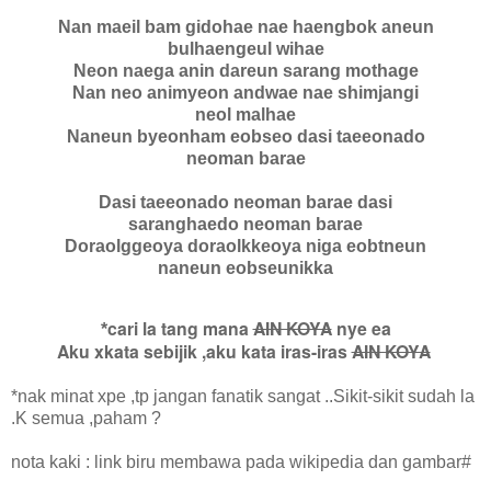
Nan maeil bam gidohae nae haengbok aneun
bulhaengeul wihae
Neon naega anin dareun sarang mothage
Nan neo animyeon andwae nae shimjangi
neol malhae
Naneun byeonham eobseo dasi taeeonado
neoman barae
Dasi taeeonado neoman barae dasi
saranghaedo neoman barae
Doraolggeoya doraolkkeoya niga eobtneun
naneun eobseunikka
cari la tang mana
AIN KOYA
nye ea
*
Aku xkata sebijik ,aku kata iras-iras
AIN KOYA
*nak minat xpe ,tp jangan fanatik sangat ..Sikit-sikit sudah la
.K semua ,paham ?
nota kaki : link biru membawa pada wikipedia dan gambar#