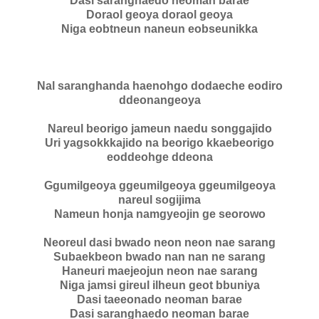
Dasi saranghaedo neoman barae
Doraol geoya doraol geoya
Niga eobtneun naneun eobseunikka
Nal saranghanda haenohgo dodaeche eodiro
ddeonangeoya
Nareul beorigo jameun naedu songgajido
Uri yagsokkkajido na beorigo kkaebeorigo
eoddeohge ddeona
Ggumilgeoya ggeumilgeoya ggeumilgeoya
nareul sogijima
Nameun honja namgyeojin ge seorowo
Neoreul dasi bwado neon neon nae sarang
Subaekbeon bwado nan nan ne sarang
Haneuri maejeojun neon nae sarang
Niga jamsi gireul ilheun geot bbuniya
Dasi taeeonado neoman barae
Dasi saranghaedo neoman barae