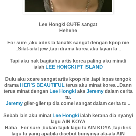
Lee Hongki
CUTE
sangat
Hehehe
For sure ,aku xdek la fanatik sangat dengan kpop nie
..Sikit-sikit jew ,tapi drama korea aku layan la ..
Tapi aku nak bagitahu artis korea paling aku minati
ialah
LEE HONGKI FT ISLAND
Dulu aku xcare sangat artis kpop nie ,tapi lepas tengok
drama
HER'S BEAUTIFUL
terus aku minat korea ..Dann
terus minat dengan
Lee Hongki
aka
Jeremy
dalam cerita
tu.
Jeremy
giler-giler tp dia comel sangat dalam cerita tu ..
Sebab lain aku minat
Lee Hongki
ialah kerana dia nyanyi
lagu
AIN KOYA
Haha ..For sure ,bukan tajuk lagu tu AIN KOYA ,tapi lirik
lagu tu yang apabila disebut bunyinya ala-ala AIN