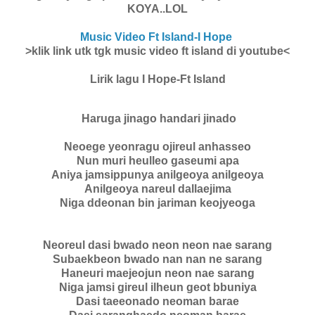
KOYA..LOL
Music Video Ft Island-I Hope
>klik link utk tgk music video ft island di youtube<
Lirik lagu I Hope-Ft Island
Haruga jinago handari jinado
Neoege yeonragu ojireul anhasseo
Nun muri heulleo gaseumi apa
Aniya jamsippunya anilgeoya anilgeoya
Anilgeoya nareul dallaejima
Niga ddeonan bin jariman keojyeoga
Neoreul dasi bwado neon neon nae sarang
Subaekbeon bwado nan nan ne sarang
Haneuri maejeojun neon nae sarang
Niga jamsi gireul ilheun geot bbuniya
Dasi taeeonado neoman barae