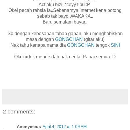
Act aku bizi..*ceyy tipu :P
Okei pecah rahsia la..Sebenarnya internet kena potong
sebab tak bayo..WAKAKA..
Baru semalam bayar..
So dengan kebosanan tahap gaban, aku menghabiskan
masa dengan
GONGCHAN
(gitar aku)
Nak tahu kenapa nama dia
GONGCHAN
tengok
SINI
Okei xdek mende dah nak cerita..Papai semua :D
2 comments:
Anonymous
April 4, 2012 at 1:09 AM