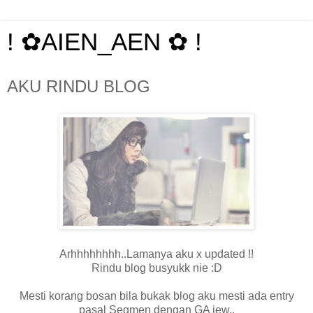
! ✿AIEN_AEN ✿ !
AKU RINDU BLOG
Arhhhhhhhh..Lamanya aku x updated !!
Rindu blog busyukk nie :D
Mesti korang bosan bila bukak blog aku mesti ada entry
pasal Segmen dengan GA jew..